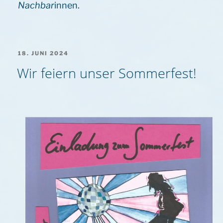
Nachbar
innen.
VERÖFFENTLICHT
18. JUNI 2024
AM
Wir feiern unser Sommerfest!