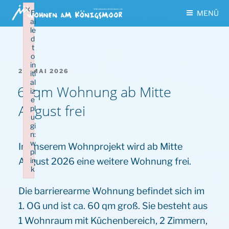
Zum
×
F
MENÜ
Inhalt
ai
le
springen
d
t
o
in
VERÖFFENTLICHT
27. MAI 2026
iti
AM
al
60qm Wohnung ab Mitte
iz
e
August frei
pl
u
gi
n:
w
In unserem Wohnprojekt wird ab Mitte
pl
August 2026 eine weitere Wohnung frei.
in
k
Failed to initialize plugin: wplink
Die barrierearme Wohnung befindet sich im
1. OG und ist ca. 60 qm groß. Sie besteht aus
1 Wohnraum mit Küchenbereich, 2 Zimmern,