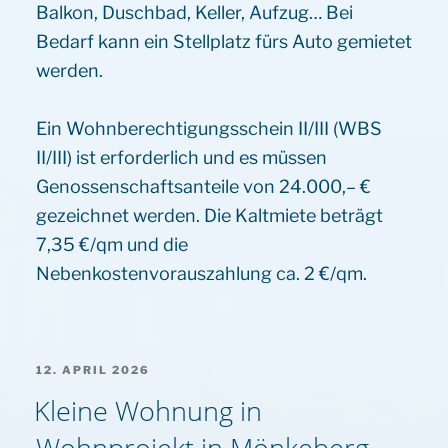
Balkon, Duschbad, Keller, Aufzug… Bei
Bedarf kann ein Stellplatz fürs Auto gemietet
werden.
Ein Wohnberechtigungsschein II/III (WBS
II/III) ist erforderlich und es müssen
Genossenschaftsanteile von 24.000,– €
gezeichnet werden. Die Kaltmiete beträgt
7,35 €/qm und die
Nebenkostenvorauszahlung ca. 2 €/qm.
VERÖFFENTLICHT
12. APRIL 2026
AM
Kleine Wohnung in
Wohnprojekt in Mönkeberg