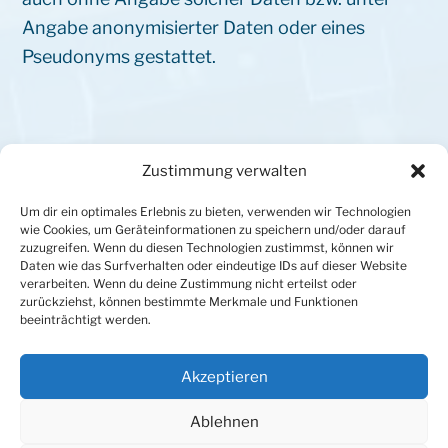
Angabe anonymisierter Daten oder eines
Pseudonyms gestattet.
Rechtswirksamkeit dieses
Zustimmung verwalten
Haftungsausschlusses
Um dir ein optimales Erlebnis zu bieten, verwenden wir Technologien
wie Cookies, um Geräteinformationen zu speichern und/oder darauf
Dieser Haftungsausschluss ist als Teil dieses
zuzugreifen. Wenn du diesen Technologien zustimmst, können wir
Daten wie das Surfverhalten oder eindeutige IDs auf dieser Website
Internet-Angebotes zu betrachten. Sofern Teile
verarbeiten. Wenn du deine Zustimmung nicht erteilst oder
zurückziehst, können bestimmte Merkmale und Funktionen
oder einzelne Formulierungen dieses Textes der
beeinträchtigt werden.
geltenden Rechtslage nicht, nicht mehr oder
nicht vollständig entsprechen sollten, bleiben
Akzeptieren
die übrigen Teile des Dokumentes in ihrem Inhalt
und ihrer Gültigkeit davon unberührt.
Ablehnen