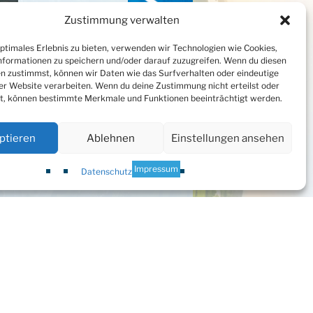
Zustimmung verwalten
optimales Erlebnis zu bieten, verwenden wir Technologien wie Cookies,
formationen zu speichern und/oder darauf zuzugreifen. Wenn du diesen
Wohngenossenschaft
n zustimmst, können wir Daten wie das Surfverhalten oder eindeutige
Königsmoor eG
ser Website verarbeiten. Wenn du deine Zustimmung nicht erteilst oder
Söhren 6
t, können bestimmte Merkmale und Funktionen beeinträchtigt werden.
24248 Mönkeberg
ptieren
Ablehnen
Einstellungen ansehen
Impressum
Datenschutz
5
Suche
 es
Suchen
nach:
et