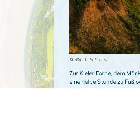
Steilküste bei Laboe
Zur Kieler Förde, dem Mön
eine halbe Stunde zu Fuß o
Minuten mit dem Auto.
Mönkeberg ist an das öffen
zudem einen Amtsbus, der
und die Fähranleger in Mön
Einkaufsmöglichkeiten, Ki