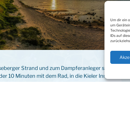
Um dir ein 
um Gerätein
Technologie
IDs auf die
zurückziehs
Akze
keberger Strand und zum Dampferanleger sind es ca.
der 10 Minuten mit dem Rad, in die Kieler Innenstadt 1
tliche Bussystem angeschlossen, seit März 2018 gibt
 Mönkeberg mit Schönkirchen und Heikendorf verbind
keberg und Möltenort direkt anfährt. Es gibt diverse
ndergärten und eine Grundschule. Im angrenzenden