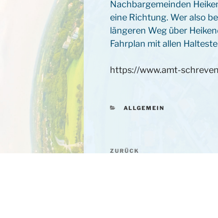
Nachbargemeinden Heikendo
eine Richtung. Wer also b
längeren Weg über Heikend
Fahrplan mit allen Haltest
https://www.amt-schreve
KATEGORIEN
ALLGEMEIN
Beitragsnavigation
ZURÜCK
Vorheriger
Beitrag
Wildes Königsmoor