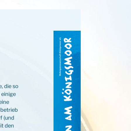
, die so
 einige
eine
betrieb
f (und
it den