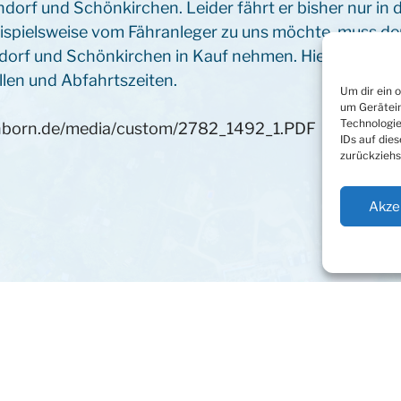
rf und Schönkirchen. Leider fährt er bisher nur in 
eispielsweise vom Fähranleger zu uns möchte, muss d
orf und Schönkirchen in Kauf nehmen. Hier gibt’s de
ellen und Abfahrtszeiten.
Um dir ein 
um Gerätein
Technologie
nborn.de/media/custom/2782_1492_1.PDF
IDs auf die
zurückziehs
Akze
Sommerfest am 2