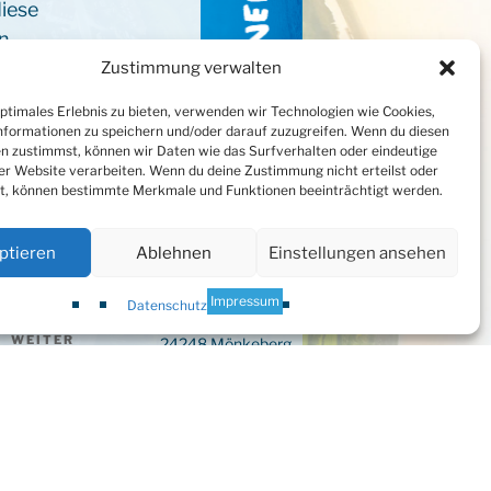
diese
en
n
Zustimmung verwalten
optimales Erlebnis zu bieten, verwenden wir Technologien wie Cookies,
formationen zu speichern und/oder darauf zuzugreifen. Wenn du diesen
n zustimmst, können wir Daten wie das Surfverhalten oder eindeutige
ser Website verarbeiten. Wenn du deine Zustimmung nicht erteilst oder
t, können bestimmte Merkmale und Funktionen beeinträchtigt werden.
ptieren
Ablehnen
Einstellungen ansehen
Wohngenossenschaft
Königsmoor eG
Impressum
Datenschutz
Söhren 6
WEITER
Nächster
24248 Mönkeberg
Beitrag
4.8.2019