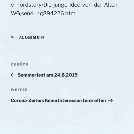
e_nordstory/Die-junge-Idee-von-der-Alten-
WG,sendung894226.html
KATEGORIEN
ALLGEMEIN
Beitragsnavigation
ZURÜCK
Vorheriger
Beitrag
Sommerfest am 24.8.2019
WEITER
Nächster
Beitrag
Corona-Zeiten: Keine Interessiertentreffen