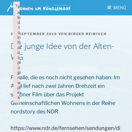
Zum
×
F
MENÜ
Inhalt
ai
le
springen
d
t
o
VERÖFFENTLICHT
23. SEPTEMBER 2019
VON
BIRGER REIBISCH
in
AM
iti
Die junge Idee von der Alten-
al
iz
WG
e
pl
u
gi
Für alle, die es noch nicht gesehen haben: Im
n:
w
April lief nach zwei Jahren Drehzeit ein
pl
in
schöner Film über das Projekt
k
Gemeinschaftlichen Wohnens in der Reihe
Failed to initialize plugin: wplink
nordstory des NDR.
https://www.ndr.de/fernsehen/sendungen/di