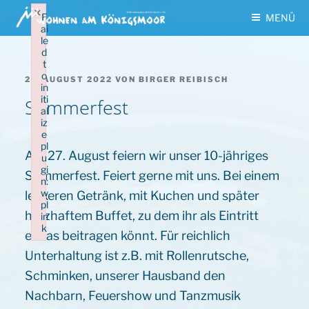
Zum
×
F
MENÜ
Inhalt
ai
le
springen
d
t
o
VERÖFFENTLICHT
21. AUGUST 2022
VON
BIRGER REIBISCH
in
AM
iti
Sommerfest
al
iz
e
pl
Am 27. August feiern wir unser 10-jähriges
u
gi
Sommerfest. Feiert gerne mit uns. Bei einem
n:
w
leckeren Getränk, mit Kuchen und später
pl
herzhaftem Buffet, zu dem ihr als Eintritt
in
k
etwas beitragen könnt. Für reichlich
Failed to initialize plugin: wplink
Unterhaltung ist z.B. mit Rollenrutsche,
Schminken, unserer Hausband den
Nachbarn, Feuershow und Tanzmusik