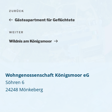
Beitragsnavigation
ZURÜCK
Vorheriger
Beitrag
Gästeapartment für Geflüchtete
WEITER
Nächster
Beitrag
Wildnis am Königsmoor
Wohngenossenschaft Königsmoor eG
Söhren 6
24248 Mönkeberg